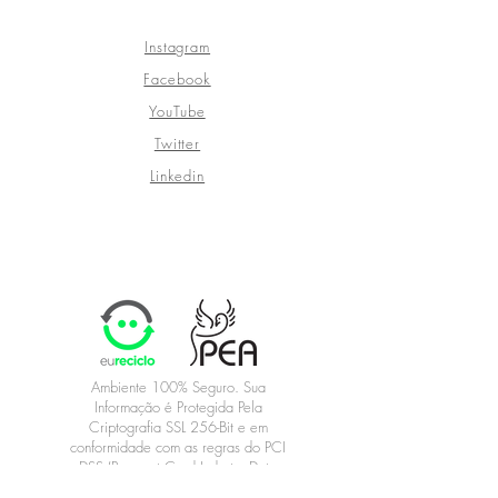
Instagram
Facebook
YouTube
Twitter
Linkedin
Ambiente 100% Seguro. Sua
Informação é Protegida Pela
Criptografia SSL 256-Bit e
em
conformidade com as regras do PCI
DSS (Payment Card Industry Data
Security Standards). Saiba mais sobre