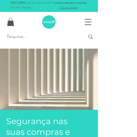
FRETE GRÁTIS
e até 06 X SEM JUROS
*. Consulte condições no checkout.
Fale pelo whatsapp
Tire suas dúvidas
Segurança nas
suas compras e