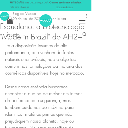
FRETE GRÁTIS
e até 06 X SEM JUROS
*. Consulte condições no checkout.
Post
Fale pelo whatsapp
Tire suas dúvidas
Blog da Weeco
20 de jun. de 2021
1 min de leitura
Esqualano: a biotecnologia
"Made in Brazil" do AH2+
Ter a disposição insumos de alta 
performance, que venham de fontes 
naturais e renováveis, não é algo tão 
comum nas formulações da maioria dos 
cosméticos disponíveis hoje no mercado.
Desde nossa essência buscamos 
encontrar o que há de melhor em termos 
de performance e segurança, mas 
também cuidamos ao máximo para 
identificar matérias primas que não 
prejudiquem nosso planeta, hoje ou 
futuramente. No caso específico do 