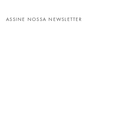
ASSINE NOSSA NEWSLETTER
Insira o seu email aqui
PARTICIPAR
Instagram
Facebook
YouTube
Twitter
Linkedin