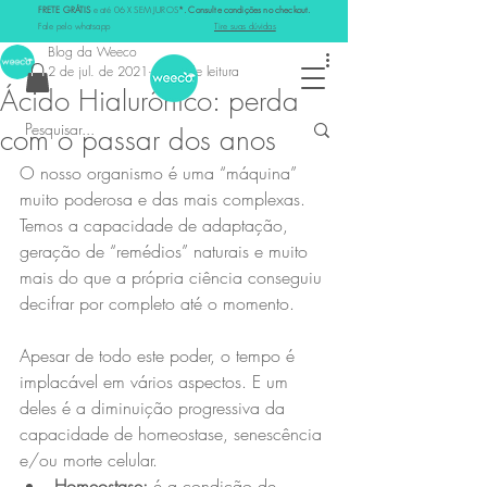
FRETE GRÁTIS
e até 06 X SEM JUROS
*. Consulte condições no checkout.
Post
Fale pelo whatsapp
Tire suas dúvidas
Blog da Weeco
2 de jul. de 2021
2 min de leitura
Ácido Hialurônico: perda
com o passar dos anos
O nosso organismo é uma “máquina” 
muito poderosa e das mais complexas. 
Temos a capacidade de adaptação, 
geração de “remédios” naturais e muito 
mais do que a própria ciência conseguiu 
decifrar por completo até o momento.
Apesar de todo este poder, o tempo é 
implacável em vários aspectos. E um 
deles é a diminuição progressiva da 
capacidade de homeostase, senescência 
e/ou morte celular.
Homeostase:
 é a condição de 